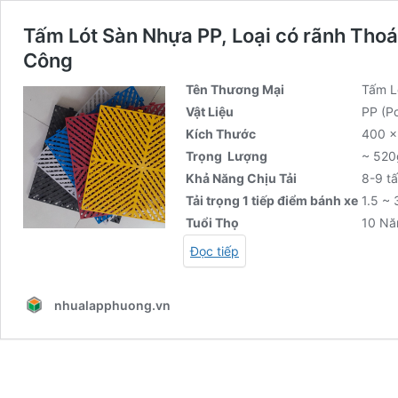
Tấm Lót Sàn Nhựa PP, Loại có rãnh Thoá
Công
Tên Thương Mại
Tấm L
Vật Liệu
PP (P
Kích Thước
400 x
Trọng Lượng
~ 520
Khả Năng Chịu Tải
8-9 t
Tải trọng 1 tiếp điểm bánh xe
1.5 ~ 
Tuổi Thọ
10 N
Đọc tiếp
nhualapphuong.vn