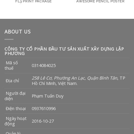
FL3 PRINT PACKAGE
AWESOME PENCIL POSTER
ABOUT US
CÔNG TY CỔ PHẦN ĐẦU TƯ SẢN XUẤT XÂY DỰNG LẬP
PHƯƠNG
Mã số
0314084025
thuế
258 Lê Cơ
,
Phường An Lạc
,
Quận Bình Tân
, TP
Địa chỉ
Hồ Chí Minh, Việt Nam.
Người đại
Phạm Tuấn Duy
diện
Điện thoại
0937610996
Ngày hoạt
2016-10-27
động
Quản lý