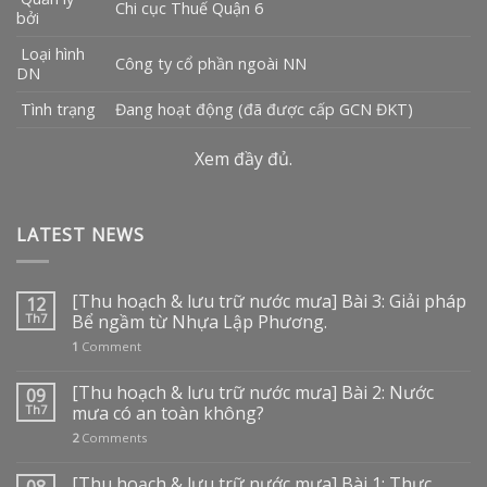
Chi cục Thuế Quận 6
bởi
Loại hình
Công ty cổ phần ngoài NN
DN
Tình trạng
Đang hoạt động (đã được cấp GCN ĐKT)
Xem đầy đủ.
LATEST NEWS
[Thu hoạch & lưu trữ nước mưa] Bài 3: Giải pháp
12
Th7
Bể ngầm từ Nhựa Lập Phương.
1
Comment
[Thu hoạch & lưu trữ nước mưa] Bài 2: Nước
09
Th7
mưa có an toàn không?
2
Comments
[Thu hoạch & lưu trữ nước mưa] Bài 1: Thực