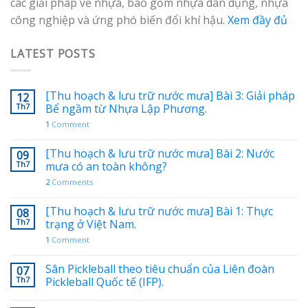
các giải pháp về nhựa, bao gồm nhựa dân dụng, nhựa
công nghiệp và ứng phó biến đổi khí hậu.
Xem đầy đủ
LATEST POSTS
[Thu hoạch & lưu trữ nước mưa] Bài 3: Giải pháp
12
Th7
Bể ngầm từ Nhựa Lập Phương.
1
Comment
[Thu hoạch & lưu trữ nước mưa] Bài 2: Nước
09
Th7
mưa có an toàn không?
2
Comments
[Thu hoạch & lưu trữ nước mưa] Bài 1: Thực
08
Th7
trạng ở Việt Nam.
1
Comment
Sân Pickleball theo tiêu chuẩn của Liên đoàn
07
Th7
Pickleball Quốc tế (IFP).