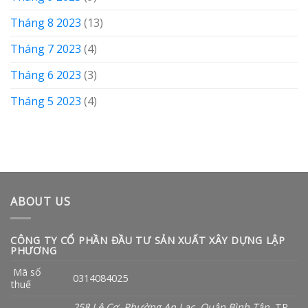
Tháng 8 2023
(13)
Tháng 7 2023
(4)
Tháng 6 2023
(3)
Tháng 5 2023
(4)
ABOUT US
CÔNG TY CỔ PHẦN ĐẦU TƯ SẢN XUẤT XÂY DỰNG LẬP
PHƯƠNG
Mã số
0314084025
thuế
258 Lê Cơ
,
Phường An Lạc
,
Quận Bình Tân
, TP