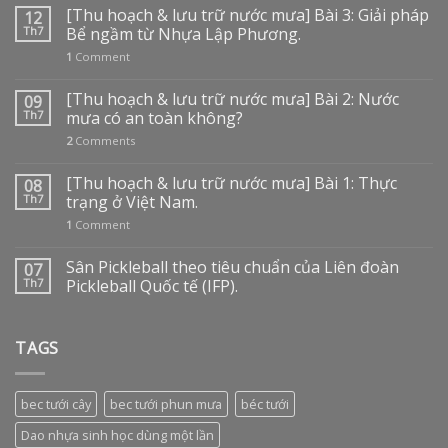
[Thu hoạch & lưu trữ nước mưa] Bài 3: Giải pháp
12
Th7
Bể ngầm từ Nhựa Lập Phương.
1
Comment
[Thu hoạch & lưu trữ nước mưa] Bài 2: Nước
09
Th7
mưa có an toàn không?
2
Comments
[Thu hoạch & lưu trữ nước mưa] Bài 1: Thực
08
Th7
trạng ở Việt Nam.
1
Comment
Sân Pickleball theo tiêu chuẩn của Liên đoàn
07
Th7
Pickleball Quốc tế (IFP).
TAGS
bec tưới cây
bec tưới phun mưa
béc tưới
Dao nhựa sinh học dùng một lần