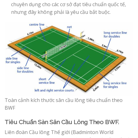
chuyên dụng cho các cơ sở đạt tiêu chuẩn quốc tế,
nhưng đây không phải là yêu cầu bắt buộc.
Toàn cảnh kích thước sân cầu lông tiêu chuẩn theo
BWF
Tiêu Chuẩn Sàn Sân Cầu Lông Theo BWF.
Liên đoàn Cầu lông Thế giới (Badminton World