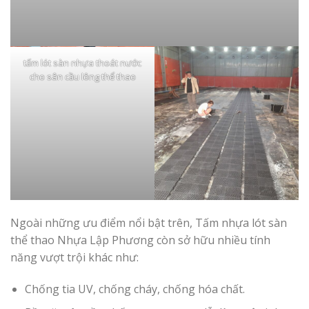
tấm lót sàn nhựa thoát nước
cho sân cầu lông thể thao
Ngoài những ưu điểm nổi bật trên, Tấm nhựa lót sàn
thể thao Nhựa Lập Phương còn sở hữu nhiều tính
năng vượt trội khác như:
Chống tia UV, chống cháy, chống hóa chất.