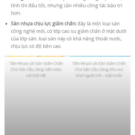
tính thi đấu tốt, nhưng cần nhiều công tác bảo trì
hơn.
Sàn nhựa chịu lực giảm chấn:
đây là một loại sàn
công nghệ mới, có lớp cao su giảm chấn ở mặt dưới
của lớp sàn. loại sàn này có khả năng thoát nước,
chịu lực có độ bền cao.
Tấm Nhựa Lót Sàn Giảm Chấn
Tấm Nhựa Lót Sàn Giảm Chấn
Cho Sân Cầu Lông- bền màu
Cho Sân Cầu Lông, khu vui
với thời tiết
chơi ngoài trời – mặt trước