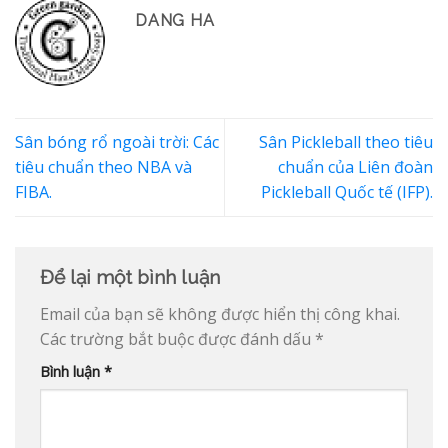
DANG HA
Sân bóng rổ ngoài trời: Các
Sân Pickleball theo tiêu
tiêu chuẩn theo NBA và
chuẩn của Liên đoàn
FIBA.
Pickleball Quốc tế (IFP).
Để lại một bình luận
Email của bạn sẽ không được hiển thị công khai.
Các trường bắt buộc được đánh dấu
*
Bình luận
*