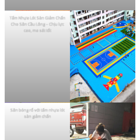
Tấm Nhựa Lót Sàn Giảm Chấn
Cho Sân Cầu Lông – Chịu lực
cao, ma sát tốt
Sân bóng rổ với tấm nhựa lót
sàn giảm chấn