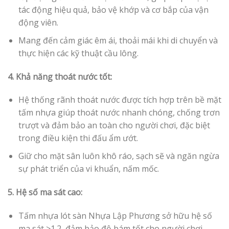
tác động hiệu quả, bảo vệ khớp và cơ bắp của vận
động viên.
Mang đến cảm giác êm ái, thoải mái khi di chuyển và
thực hiện các kỹ thuật cầu lông.
4. Khả năng thoát nước tốt:
Hệ thống rãnh thoát nước được tích hợp trên bề mặt
tấm nhựa giúp thoát nước nhanh chóng, chống trơn
trượt và đảm bảo an toàn cho người chơi, đặc biệt
trong điều kiện thi đấu ẩm ướt.
Giữ cho mặt sân luôn khô ráo, sạch sẽ và ngăn ngừa
sự phát triển của vi khuẩn, nấm mốc.
5. Hệ số ma sát cao:
Tấm nhựa lót sàn Nhựa Lập Phương sở hữu hệ số
ma sát >1.2, đảm bảo độ bám tốt cho người chơi,