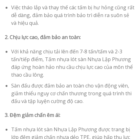
Việc tháo lắp và thay thế các tấm bị hư hỏng cũng rất
dễ dàng, đảm bảo quá trình bảo trì diễn ra suôn sẻ
và hiệu quả.
2. Chịu lực cao, đảm bảo an toàn:
Với khả năng chịu tải lên đến 7-8 tấn/tấm và 2-3
tấn/tiếp điểm, Tấm nhựa lót sàn Nhựa Lập Phương
đáp ứng hoàn hảo nhu cầu chịu lực cao của môn thể
thao cầu lông.
Sàn đấu được đảm bảo an toàn cho vận động viên,
giảm thiểu nguy cơ chấn thương trong quá trình thi
đấu và tập luyện cường độ cao.
3. Đệm giảm chấn êm ái:
Tấm nhựa lót sàn Nhựa Lập Phương được trang bị
lớp đệm giảm chấn nhựa dẻo TPE, giúp hấp thụ lực