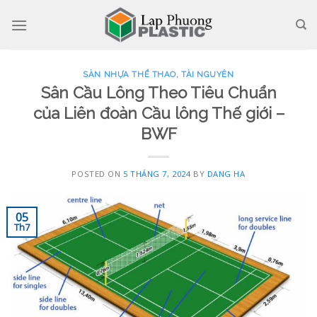
Skip
to
content
SÀN NHỰA THỂ THAO
,
TÀI NGUYÊN
Sân Cầu Lông Theo Tiêu Chuẩn
của Liên đoàn Cầu lông Thế giới –
BWF
POSTED ON
5 THÁNG 7, 2024
BY
DANG HA
05
Th7