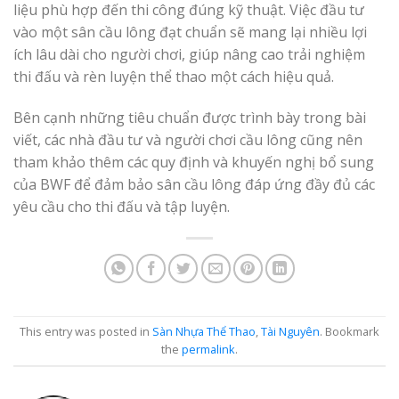
liệu phù hợp đến thi công đúng kỹ thuật. Việc đầu tư
vào một sân cầu lông đạt chuẩn sẽ mang lại nhiều lợi
ích lâu dài cho người chơi, giúp nâng cao trải nghiệm
thi đấu và rèn luyện thể thao một cách hiệu quả.
Bên cạnh những tiêu chuẩn được trình bày trong bài
viết, các nhà đầu tư và người chơi cầu lông cũng nên
tham khảo thêm các quy định và khuyến nghị bổ sung
của BWF để đảm bảo sân cầu lông đáp ứng đầy đủ các
yêu cầu cho thi đấu và tập luyện.
This entry was posted in
Sàn Nhựa Thể Thao
,
Tài Nguyên
. Bookmark
the
permalink
.