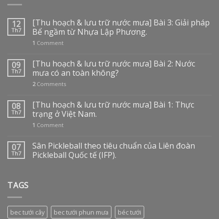
[Thu hoạch & lưu trữ nước mưa] Bài 3: Giải pháp
12
Th7
Bể ngầm từ Nhựa Lập Phương.
1
Comment
[Thu hoạch & lưu trữ nước mưa] Bài 2: Nước
09
Th7
mưa có an toàn không?
2
Comments
[Thu hoạch & lưu trữ nước mưa] Bài 1: Thực
08
Th7
trạng ở Việt Nam.
1
Comment
Sân Pickleball theo tiêu chuẩn của Liên đoàn
07
Th7
Pickleball Quốc tế (IFP).
TAGS
bec tưới cây
bec tưới phun mưa
béc tưới