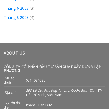
Tháng 6 2023
(3)
Tháng 5 2023
(4)
ABOUT US
CÔNG TY CỔ PHẦN ĐẦU TƯ SẢN XUẤT XÂY DỰNG LẬP
PHƯƠNG
Mã số
0314084025
thuế
258 Lê Cơ
,
Phường An Lạc
,
Quận Bình Tân
, TP
Địa chỉ
Hồ Chí Minh, Việt Nam.
Người đại
Phạm Tuấn Duy
diện