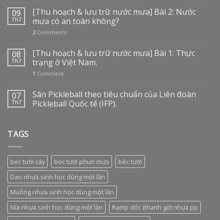
[Thu hoạch & lưu trữ nước mưa] Bài 2: Nước
09
Th7
mưa có an toàn không?
2
Comments
[Thu hoạch & lưu trữ nước mưa] Bài 1: Thực
08
Th7
trạng ở Việt Nam.
1
Comment
Sân Pickleball theo tiêu chuẩn của Liên đoàn
07
Th7
Pickleball Quốc tế (IFP).
TAGS
bec tưới cây
bec tưới phun mưa
béc tưới
Dao nhựa sinh học dùng một lần
Muỗng nhựa sinh học dùng một lần
Nĩa nhựa sinh học dùng một lần
Ramp dốc (thanh gờ) nhựa pp