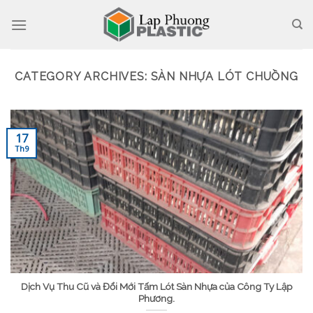
Skip
to
content
CATEGORY ARCHIVES:
SÀN NHỰA LÓT CHUỒNG
17
Th9
Dịch Vụ Thu Cũ và Đổi Mới Tấm Lót Sàn Nhựa của Công Ty Lập
Phương.