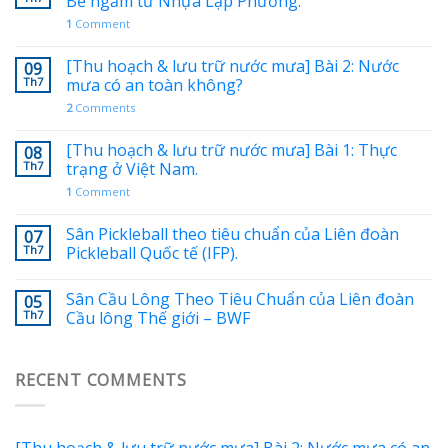
Bể ngầm từ Nhựa Lập Phương.
1
Comment
[Thu hoạch & lưu trữ nước mưa] Bài 2: Nước
09
Th7
mưa có an toàn không?
2
Comments
[Thu hoạch & lưu trữ nước mưa] Bài 1: Thực
08
Th7
trạng ở Việt Nam.
1
Comment
Sân Pickleball theo tiêu chuẩn của Liên đoàn
07
Th7
Pickleball Quốc tế (IFP).
Sân Cầu Lông Theo Tiêu Chuẩn của Liên đoàn
05
Th7
Cầu lông Thế giới – BWF
RECENT COMMENTS
[Thu hoạch & lưu trữ nước mưa] Bài 2: Nước mưa có an