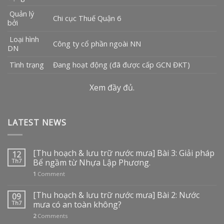
Quản lý
Chi cục Thuế Quận 6
bởi
Loại hình
Công ty cổ phần ngoài NN
DN
Tình trạng
Đang hoạt động (đã được cấp GCN ĐKT)
Xem đầy đủ.
LATEST NEWS
[Thu hoạch & lưu trữ nước mưa] Bài 3: Giải pháp
12
Th7
Bể ngầm từ Nhựa Lập Phương.
1
Comment
[Thu hoạch & lưu trữ nước mưa] Bài 2: Nước
09
Th7
mưa có an toàn không?
2
Comments