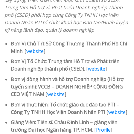
xây dựng, triển khai chiến lược kinh doanh số 2024.
Trung tâm Hỗ trợ và Phát triển Doanh nghiệp Thành
phố (CSED) phối hợp cùng Công Ty TNHH Học Viện
Doanh Nhân PTI tổ chức khoá học Đào tạo/Huấn luyện
kỹ năng lãnh đạo, quản lý doanh nghiệp
Đơn Vị Chủ Trì: Sở Công Thương Thành Phố Hồ Chí
Minh
. [
website
]
Đơn Vị Tổ Chức: Trung tâm Hỗ Trợ và Phát triển
Doanh nghiệp thành phố (CSED)
. [
website
]
Đơn vị đồng hành và hỗ trợ Doanh nghiệp (Hỗ trợ
tuyển sinh): VCCB – DOANH NGHIỆP CỘNG ĐỒNG
CEO VIỆT NAM
[
website
]
Đơn vị thực hiện: Tổ chức giáo dục đào tạo PTI –
Công Ty TNHH Học Viện Doanh Nhân PTI
[
website
]
Giảng Viên:
Tiến sĩ. Châu Đình Linh
– giảng viên
trường Đại học Ngân hàng TP. HCM
. [
Profile
]