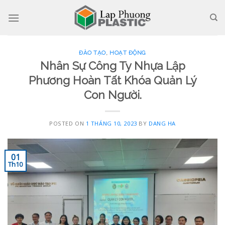
Skip
to
content
ĐÀO TẠO
,
HOẠT ĐỘNG
Nhân Sự Công Ty Nhựa Lập
Phương Hoàn Tất Khóa Quản Lý
Con Người.
POSTED ON
1 THÁNG 10, 2023
BY
DANG HA
01
Th10