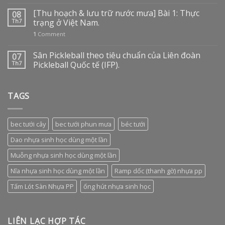
[Thu hoạch & lưu trữ nước mưa] Bài 1: Thực
08
Th7
trạng ở Việt Nam.
1
Comment
Sân Pickleball theo tiêu chuẩn của Liên đoàn
07
Th7
Pickleball Quốc tế (IFP).
TAGS
bec tưới cây
bec tưới phun mưa
béc tưới
Dao nhựa sinh học dùng một lần
Muỗng nhựa sinh học dùng một lần
Nĩa nhựa sinh học dùng một lần
Ramp dốc (thanh gờ) nhựa pp
Tấm Lót Sàn Nhựa PP
ống hút nhựa sinh học
LIÊN LẠC HỢP TÁC