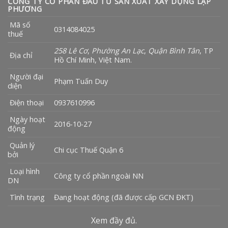
CÔNG TY CỔ PHẦN ĐẦU TƯ SẢN XUẤT XÂY DỰNG LẬP
PHƯƠNG
Mã số
0314084025
thuế
258 Lê Cơ
,
Phường An Lạc
,
Quận Bình Tân
, TP
Địa chỉ
Hồ Chí Minh, Việt Nam.
Người đại
Phạm Tuấn Duy
diện
Điện thoại
0937610996
Ngày hoạt
2016-10-27
động
Quản lý
Chi cục Thuế Quận 6
bởi
Loại hình
Công ty cổ phần ngoài NN
DN
Tình trạng
Đang hoạt động (đã được cấp GCN ĐKT)
Xem đầy đủ.