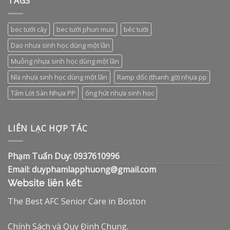
TAGS
bec tưới cây
bec tưới phun mưa
béc tưới
Dao nhựa sinh học dùng một lần
Muỗng nhựa sinh học dùng một lần
Nĩa nhựa sinh học dùng một lần
Ramp dốc (thanh gờ) nhựa pp
Tấm Lót Sàn Nhựa PP
ống hút nhựa sinh học
LIÊN LẠC HỢP TÁC
Phạm Tuấn Duy: 0937610996
Email: duyphamlapphuong@gmail.com
Website liên kết:
The Best AFC Senior Care in Boston
Chính Sách và Quy Định Chung.