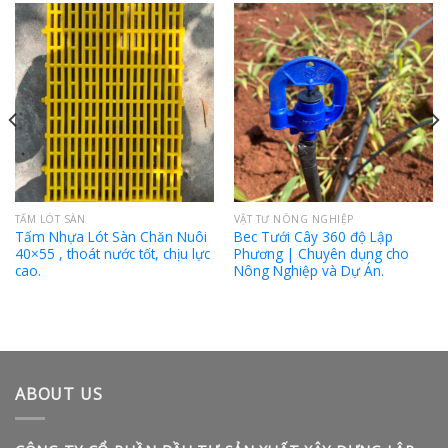
TẤM LÓT SÀN
VẬT TƯ NÔNG NGHIỆP
Tấm Nhựa Lót Sàn Chăn Nuôi
Bec Tưới Cây 360 độ Lập
40×55 , thoát nước tốt, chịu lực
Phương | Chuyên dụng cho
cao.
Nông Nghiệp và Dự Án.
ABOUT US